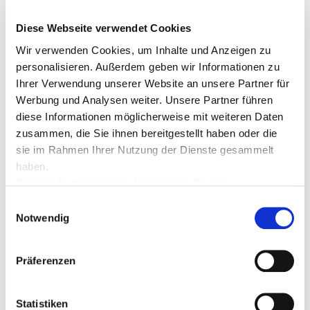
Diese Webseite verwendet Cookies
Wir verwenden Cookies, um Inhalte und Anzeigen zu
personalisieren. Außerdem geben wir Informationen zu
Ihrer Verwendung unserer Website an unsere Partner für
Reparatur von Desktop - PCs und Notebooks, Hilfe
Werbung und Analysen weiter. Unsere Partner führen
bei Softwareproblemen, Installation von
diese Informationen möglicherweise mit weiteren Daten
Betriebssystemen und Software.
zusammen, die Sie ihnen bereitgestellt haben oder die
sie im Rahmen Ihrer Nutzung der Dienste gesammelt
REPARATUR...
haben.
Datenschutzerklärung
Impressum
Cookies
Einwilligungsauswahl
Dienstleistungen
Notwendig
Präferenzen
Statistiken