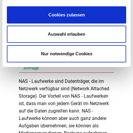
Datenrettung, sofern der Datenträger vom PC
Cookies zulassen
noch erkannt wird. Wir können kein
Datenrettungslabor ersetzen, jedoch können
wir, mit geeigneter Software, Zeit und Know
Auswahl erlauben
How, Daten oftmals wiederherstellen und das
zu einem fairen Preis.
Nur notwendige Cookies
NAS - Laufwerke
Unverbindliche
Anfrage
NAS - Laufwerke sind Datenträger, die im
Netzwerk verfügbar sind (Network Attached
Storage). Der Vorteil von NAS - Laufwerken
ist, dass man von jedem Gerät im Netzwerk
auf die Daten zugreifen kann. NAS -
Laufwerke können aber auch ganz andere
Aufgaben übernehmen, sie können als