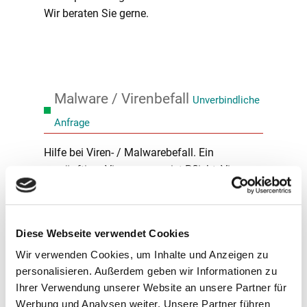
Wir beraten Sie gerne.
Malware / Virenbefall
Unverbindliche
Anfrage
Hilfe bei Viren- / Malwarebefall. Ein
vernünftiger Virenscanner ist Pflicht, Viren
können sonst erheblichen Schaden anrichten.
Auch wenn ihr PC von Viren befallen ist, kann
man unter Umständen den Schaden
Diese Webseite verwendet Cookies
nachträglich beheben.
Malware, der Oberbegriff für "schädliche
Wir verwenden Cookies, um Inhalte und Anzeigen zu
personalisieren. Außerdem geben wir Informationen zu
Programme" unterteilt sich in mehrere
Ihrer Verwendung unserer Website an unsere Partner für
Kategorien. Viren, Trojaner, Ransomware,
Werbung und Analysen weiter. Unsere Partner führen
Spyware, Adware usw. Gegen Viren und